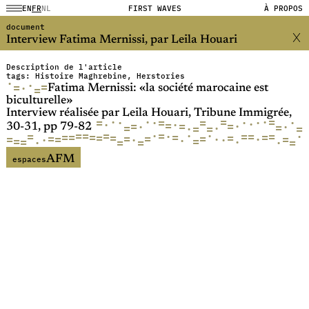
EN
FR
NL
FIRST WAVES
À PROPOS
document
Interview Fatima Mernissi, par Leila Houari
Description de l'article
tags: Histoire Maghrebine, Herstories
·
·
=
=
·
=
Fatima Mernissi: «la société marocaine est
biculturelle»
Interview réalisée par Leila Houari, Tribune Immigrée,
=
=
·
·
·
·
·
·
·
=
=
·
=
·
·
·
=
=
=
=
·
·
·
=
·
=
=
·
=
=
30-31, pp 79-82
=
·
·
·
=
=
=
·
=
=
·
=
=
=
=
=
=
=
=
=
=
=
=
=
=
=
·
=
=
·
·
·
·
·
=
=
=
·
=
·
=
·
=
AFM
espaces