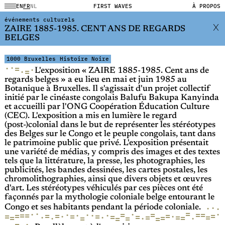
EN
FR
NL
FIRST WAVES
À PROPOS
événements culturels
ZAIRE 1885-1985. CENT ANS DE REGARDS
BELGES
1000 Bruxelles
Histoire Noire
·
·
=
·
·
=
L'exposition « ZAIRE 1885-1985. Cent ans de
regards belges » a eu lieu en mai et juin 1985 au
Botanique à Bruxelles. Il s'agissait d'un projet collectif
initié par le cinéaste congolais Balufu Bakupa Kanyinda
et accueilli par l'ONG Coopération Éducation Culture
(CEC). L'exposition a mis en lumière le regard
(post-)colonial dans le but de représenter les stéréotypes
des Belges sur le Congo et le peuple congolais, tant dans
le patrimoine public que privé. L'exposition présentait
une variété de médias, y compris des images et des textes
tels que la littérature, la presse, les photographies, les
publicités, les bandes dessinées, les cartes postales, les
chromolithographies, ainsi que divers objets et œuvres
d'art. Les stéréotypes véhiculés par ces pièces ont été
façonnés par la mythologie coloniale belge entourant le
·
·
·
Congo et ses habitants pendant la période coloniale.
·
=
·
·
·
·
=
=
=
=
·
·
=
·
=
·
=
=
=
=
=
=
=
·
=
·
=
=
=
=
=
·
·
=
=
=
·
·
=
=
·
=
=
·
=