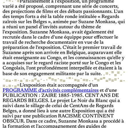
·
=
·
·
Parallèlement à l'exposition, un programme
varié a été proposé, comprenant une série de concerts,
des projections de films et des débats passionnants. L'un
des temps forts a été la table ronde intitulée « Regards
zaïrois sur les Belges », animée par Suzane Monkasa, qui
a réuni un panel d'invités autour du thème de
l'exposition. Suzanne Monkasa, avait également été
recrutée dans le cadre d'une équippe pour effectuer le
travail de recherche documentaire en vue de la
préparation de l'exposition. C'était le premier travail de
Suzanne après son arrivée en Belgique, auparavant elle
était enseignante au Congo, et les connaissances qu'elle y
a acquises sur le regard raciste porté sur le Congo et les
Congolais, l'ont profondément interpellée et étaient à la
·
=
=
=
·
·
·
=
base de son engagement militante par la suite.
=
=
=
·
·
·
·
=
=
·
·
=
=
·
=
·
=
=
·
=
=
=
=
=
=
=
=
=
=
=
·
·
·
=
·
=
=
=
·
=
=
·
·
=
=
=
·
·
=
L’exposition était accompagnée d’un
PROGRAMME d’activités complémentaires
et d’une
PUBLICATION : ZAIRE 1885-1985. CENT ANS DE
REGARDS BELGES. Le projet Le Noir du Blanc qui a
suivi dans le sillage de celui de CentAns de Regards
Belges, a donné lieu à une autre Exposition qui a été
suivi par une publication RACISME CONTINENT
OBSCUR. Dans ce cadre, Suzanne Monkasa a procédé à
la formation et l'accompagnement des guides de