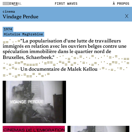
EN
FR
NL
FIRST WAVES
À PROPOS
cinema
Vindage Perdue
1974
Histoire Maghrebine
·
=
·
·
=
=
"La popularisation d'une lutte de travailleurs
immigrés en relation avec les ouvriers belges contre une
spéculation immobilière dans le quartier nord de
·
=
·
·
=
·
·
=
·
=
·
·
·
·
=
·
·
·
·
·
=
·
·
=
=
Bruxelles, Schaerbeek."
·
·
=
=
·
·
·
·
=
=
=
=
=
=
=
=
·
=
=
=
=
=
·
·
·
·
·
·
=
=
=
·
·
=
=
=
·
=
=
·
=
=
=
=
·
=
=
·
=
=
·
·
·
·
·
·
·
=
·
Un documentaire de Malek Kellou
=
=
=
=
=
=
·
·
=
·
=
=
=
·
·
=